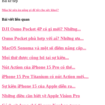
Bài kế tiếp
Mùa hè nên ăn uống gì để tốt cho sức khoẻ?
Bài viết liên quan
DJI Osmo Pocket 4P có gì mới? Những...
Osmo Pocket phù hợp với ai? Những ưu...
MacOS Sonoma và một số điểm nâng cấp...
Mọi thứ được công bố tại sự kiện...
Nút Action của iPhone 15 Pro có thể...
iPhone 15 Pro Titanium có nút Action mới,...
Sự kiện iPhone 15 của Apple diễn ra...
Những điều cần biết về Apple Vision Pro