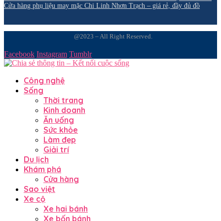
Cửa hàng phụ liệu may mặc Chi Linh Nhơn Trạch – giá rẻ, đầy đủ đồ
@2023 – All Right Reserved.
Facebook
Instagram
Tumblr
Công nghệ
Sống
Thời trang
Kinh doanh
Ăn uống
Sức khỏe
Làm đẹp
Giải trí
Du lịch
Khám phá
Cửa hàng
Sao việt
Xe cộ
Xe hai bánh
Xe bốn bánh