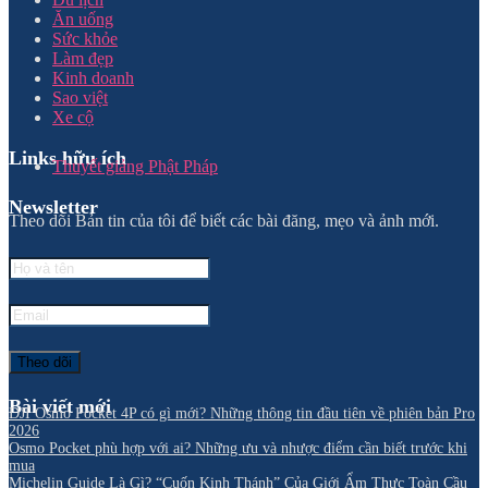
Ăn uống
Sức khỏe
Làm đẹp
Kinh doanh
Sao việt
Xe cộ
Links hữu ích
Thuyết giảng Phật Pháp
Newsletter
Theo dõi Bản tin của tôi để biết các bài đăng, mẹo và ảnh mới.
Bài viết mới
DJI Osmo Pocket 4P có gì mới? Những thông tin đầu tiên về phiên bản Pro
2026
Osmo Pocket phù hợp với ai? Những ưu và nhược điểm cần biết trước khi
mua
Michelin Guide Là Gì? “Cuốn Kinh Thánh” Của Giới Ẩm Thực Toàn Cầu