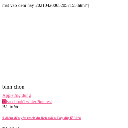
mat-vao-dem-nay-202104200652057155.html”]
bình chọn
Apple
ứng dụng
0
Facebook
Twitter
Pinterest
Bài trước
5 điểm đến yêu thích du lịch miền Tây dịp lễ 30/4