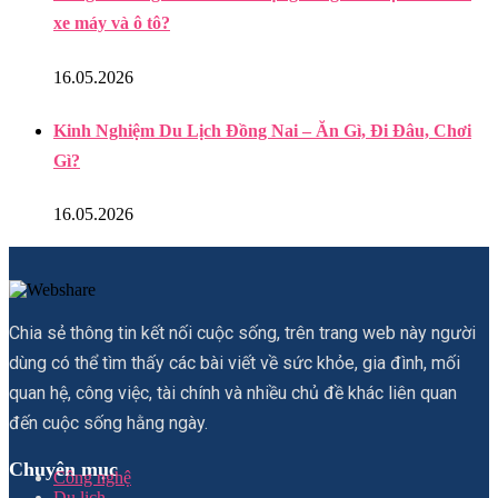
xe máy và ô tô?
16.05.2026
Kinh Nghiệm Du Lịch Đồng Nai – Ăn Gì, Đi Đâu, Chơi
Gì?
16.05.2026
Chia sẻ thông tin kết nối cuộc sống, trên trang web này người
dùng có thể tìm thấy các bài viết về sức khỏe, gia đình, mối
quan hệ, công việc, tài chính và nhiều chủ đề khác liên quan
đến cuộc sống hằng ngày.
Chuyên mục
Công nghệ
Du lịch