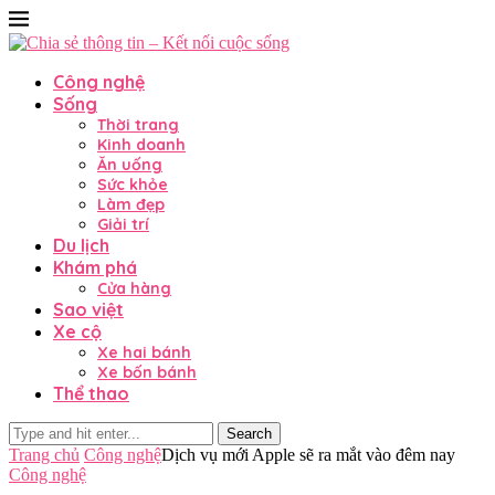
Công nghệ
Sống
Thời trang
Kinh doanh
Ăn uống
Sức khỏe
Làm đẹp
Giải trí
Du lịch
Khám phá
Cửa hàng
Sao việt
Xe cộ
Xe hai bánh
Xe bốn bánh
Thể thao
Search
Trang chủ
Công nghệ
Dịch vụ mới Apple sẽ ra mắt vào đêm nay
Công nghệ