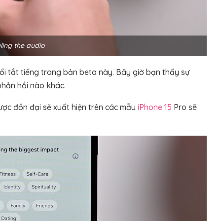
ling the audio
ổi tắt tiếng trong bản beta này. Bây giờ bạn thấy sự
phản hồi nào khác.
ược đồn đại sẽ xuất hiện trên các mẫu
iPhone 15
Pro sẽ