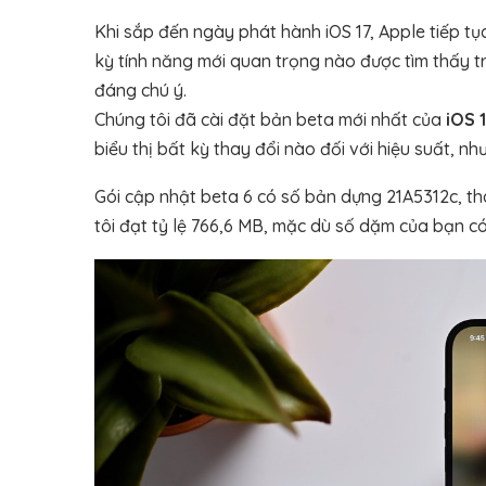
Khi sắp đến ngày phát hành iOS 17, Apple tiếp tụ
kỳ tính năng mới quan trọng nào được tìm thấy t
đáng chú ý.
Chúng tôi đã cài đặt bản beta mới nhất của
iOS 
biểu thị bất kỳ thay đổi nào đối với hiệu suất, n
Gói cập nhật beta 6 có số bản dựng 21A5312c, t
tôi đạt tỷ lệ 766,6 MB, mặc dù số dặm của bạn có 