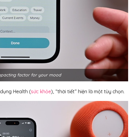
mpacting factor for your mood
 dụng Health (
sức khỏe
), “thời tiết” hiện là một tùy chọn.