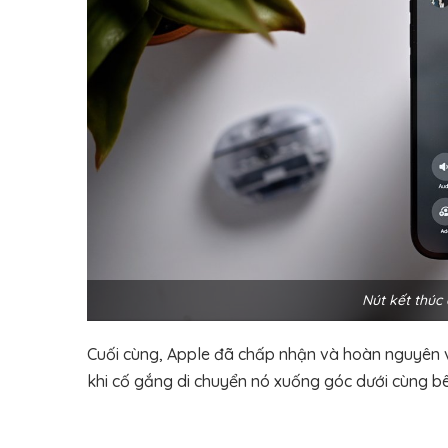
Nút kết thúc 
Cuối cùng, Apple đã chấp nhận và hoàn nguyên vị 
khi cố gắng di chuyển nó xuống góc dưới cùng bên