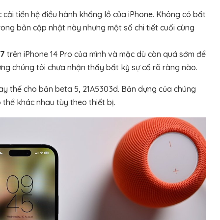
c cải tiến hệ điều hành khổng lồ của iPhone. Không có bất
rong bản cập nhật này nhưng một số chi tiết cuối cùng
17
trên iPhone 14 Pro của mình và mặc dù còn quá sớm để
hưng chúng tôi chưa nhận thấy bất kỳ sự cố rõ ràng nào.
hay thế cho bản beta 5, 21A5303d. Bản dựng của chúng
thể khác nhau tùy theo thiết bị.