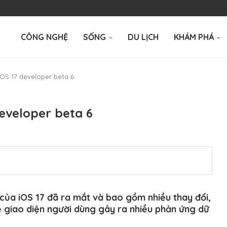
CÔNG NGHỆ
SỐNG
DU LỊCH
KHÁM PHÁ
OS 17 developer beta 6
eveloper beta 6
 của
iOS 17
đã ra mắt và bao gồm nhiều thay đổi,
 giao diện người dùng gây ra nhiều phản ứng dữ