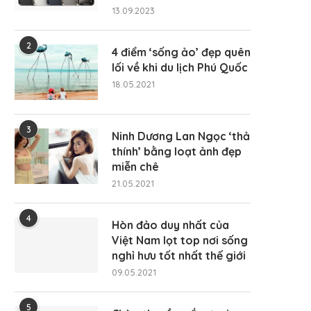
13.09.2023
2
4 điểm ‘sống ảo’ đẹp quên
lối về khi du lịch Phú Quốc
18.05.2021
3
Ninh Dương Lan Ngọc ‘thả
thính’ bằng loạt ảnh đẹp
miễn chê
21.05.2021
4
Hòn đảo duy nhất của
Việt Nam lọt top nơi sống
nghỉ hưu tốt nhất thế giới
09.05.2021
5