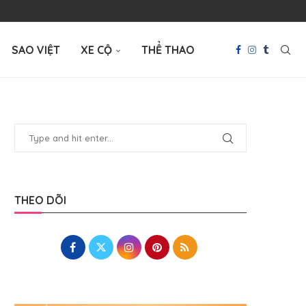
SAO VIỆT
XE CỘ
THỂ THAO
THEO DÕI