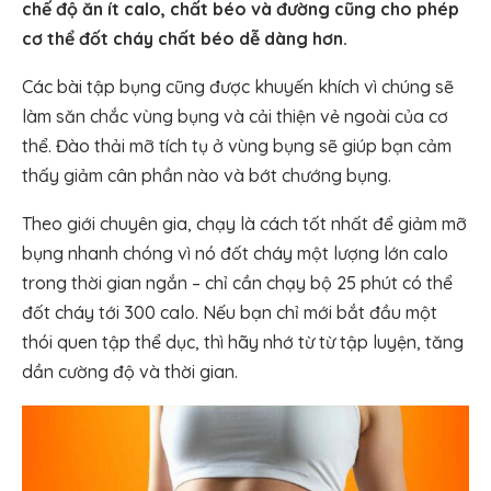
chế độ ăn ít calo, chất béo và đường cũng cho phép
cơ thể đốt cháy chất béo dễ dàng hơn.
Các bài tập bụng cũng được khuyến khích vì chúng sẽ
làm săn chắc vùng bụng và cải thiện vẻ ngoài của cơ
thể. Đào thải mỡ tích tụ ở vùng bụng sẽ giúp bạn cảm
thấy giảm cân phần nào và bớt chướng bụng.
Theo giới chuyên gia, chạy là cách tốt nhất để giảm mỡ
bụng nhanh chóng vì nó đốt cháy một lượng lớn calo
trong thời gian ngắn – chỉ cần chạy bộ 25 phút có thể
đốt cháy tới 300 calo. Nếu bạn chỉ mới bắt đầu một
thói quen tập thể dục, thì hãy nhớ từ từ tập luyện, tăng
dần cường độ và thời gian.