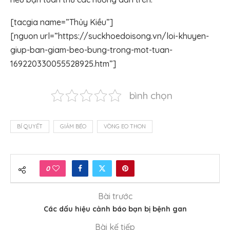
[tacgia name=”Thủy Kiều”]
[nguon url=”https://suckhoedoisong.vn/loi-khuyen-
giup-ban-giam-beo-bung-trong-mot-tuan-
169220330055528925.htm”]
bình chọn
BÍ QUYẾT
GIẢM BÉO
VÒNG EO THON
0
Bài trước
Các dấu hiệu cảnh báo bạn bị bệnh gan
Bài kế tiếp