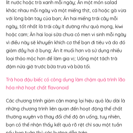
lít nước hoặc trà xanh mỗi ngày; Ăn một món salad
khác nhau mỗi ngày và một miếng thịt, cá hoặc gà vừa
với lòng bàn tay của bạn; Ăn hai miếng trái cây mỗi
ngày, tốt nhất là trái cây ít đường như quả mọng, kiwi
hoặc cam; Ăn hai loại sữa chua có men vi sinh mỗi ngày
vì điều này sẽ khuyến khích cơ thể bạn đi tiêu và do đó
giảm đầy hơi ở bụng; Ăn ít muối hơn và sử dụng nhiều
loại thảo mộc hơn để làm gia vị; Uống một tách trà
đậm nửa giờ trước bữa trưa và bữa tối.
Trà hoa đậu biếc có công dụng làm chậm quá trình lão
hóa nhờ hoạt chất flavonoid
Các chương trình giảm cân mang lại hiệu quả lâu dài là
những chương trình liên quan đến hoạt động thể chất
thường xuyên và thay đổi chế độ ăn uống, tuy nhiên,
bạn có thể nhận thấy kết quả rõ rệt chỉ sau một tuần
nếu bạn tuân thủ các hướng dẫn trên.