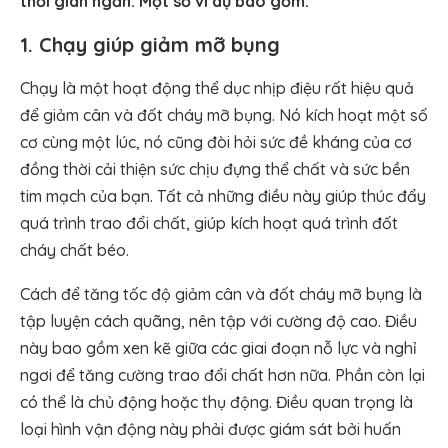
thời gian ngắn. Một số ví dụ bao gồm:
1. Chạy giúp giảm mỡ bụng
Chạy là một hoạt động thể dục nhịp điệu rất hiệu quả
để giảm cân và đốt cháy mỡ bụng. Nó kích hoạt một số
cơ cùng một lúc, nó cũng đòi hỏi sức đề kháng của cơ
đồng thời cải thiện sức chịu đựng thể chất và sức bền
tim mạch của bạn. Tất cả những điều này giúp thúc đẩy
quá trình trao đổi chất, giúp kích hoạt quá trình đốt
cháy chất béo.
Cách để tăng tốc độ giảm cân và đốt cháy mỡ bụng là
tập luyện cách quãng, nên tập với cường độ cao. Điều
này bao gồm xen kẽ giữa các giai đoạn nỗ lực và nghỉ
ngơi để tăng cường trao đổi chất hơn nữa. Phần còn lại
có thể là chủ động hoặc thụ động. Điều quan trọng là
loại hình vận động này phải được giám sát bởi huấn