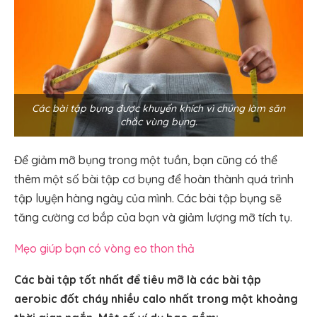
Các bài tập bụng được khuyến khích vì chúng làm săn
chắc vùng bụng.
Để giảm mỡ bụng trong một tuần, bạn cũng có thể
thêm một số bài tập cơ bụng để hoàn thành quá trình
tập luyện hàng ngày của mình. Các bài tập bụng sẽ
tăng cường cơ bắp của bạn và giảm lượng mỡ tích tụ.
Mẹo giúp bạn có vòng eo thon thả
Các bài tập tốt nhất để tiêu mỡ là các bài tập
aerobic đốt cháy nhiều calo nhất trong một khoảng