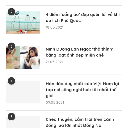
2
4 điểm ‘sống ảo’ đẹp quên lối về khi
du lịch Phú Quốc
18.05.2021
3
Ninh Dương Lan Ngọc ‘thả thính’
bằng loạt ảnh đẹp miễn chê
21.05.2021
4
Hòn đảo duy nhất của Việt Nam lọt
top nơi sống nghỉ hưu tốt nhất thế
giới
09.05.2021
5
Chèo thuyền, cắm trại trên cánh
đồng lúa lớn nhất Đồng Nai