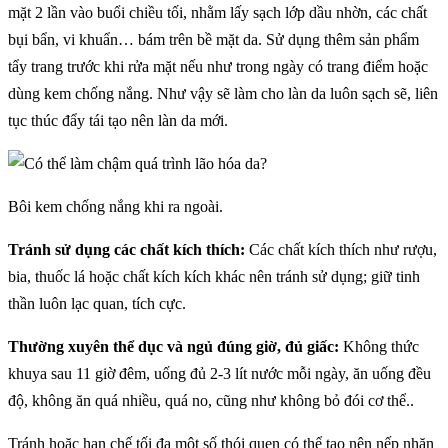
mặt 2 lần vào buổi chiều tối, nhằm lấy sạch lớp dầu nhờn, các chất
bụi bẩn, vi khuẩn… bám trên bề mặt da. Sử dụng thêm sản phẩm
tẩy trang trước khi rửa mặt nếu như trong ngày có trang điểm hoặc
dùng kem chống nắng. Như vậy sẽ làm cho làn da luôn sạch sẽ, liên
tục thúc đẩy tái tạo nên làn da mới.
Bôi kem chống nắng khi ra ngoài.
Tránh sử dụng các chất kích thích:
Các chất kích thích như rượu,
bia, thuốc lá hoặc chất kích kích khác nên tránh sử dụng; giữ tinh
thần luôn lạc quan, tích cực.
Thường xuyên thể dục và ngủ đúng giờ, đủ giấc:
Không thức
khuya sau 11 giờ đêm, uống đủ 2-3 lít nước mỗi ngày, ăn uống đều
độ, không ăn quá nhiều, quá no, cũng như không bỏ đói cơ thể..
Tránh hoặc hạn chế tối đa một số thói quen có thể tạo nên nếp nhăn