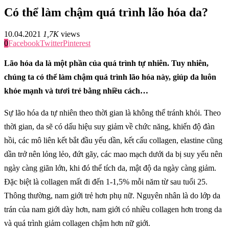
Có thể làm chậm quá trình lão hóa da?
10.04.2021
1,7K
views
0
Facebook
Twitter
Pinterest
Lão hóa da là một phần của quá trình tự nhiên. Tuy nhiên,
chúng ta có thể làm chậm quá trình lão hóa này, giúp da luôn
khỏe mạnh và tươi trẻ bằng nhiều cách…
Sự lão hóa da tự nhiên theo thời gian là không thể tránh khỏi. Theo
thời gian, da sẽ có dấu hiệu suy giảm về chức năng, khiến độ đàn
hồi, các mô liên kết bắt đầu yếu dần, kết cấu collagen, elastine cũng
dần trở nên lỏng lẻo, đứt gãy, các mao mạch dưới da bị suy yếu nên
ngày càng giãn lớn, khi đó thể tích da, mật độ da ngày càng giảm.
Đặc biệt là collagen mất đi đến 1-1,5% mỗi năm từ sau tuổi 25.
Thông thường, nam giới trẻ hơn phụ nữ. Nguyên nhân là do lớp da
trán của nam giới dày hơn, nam giới có nhiều collagen hơn trong da
và quá trình giảm collagen chậm hơn nữ giới.