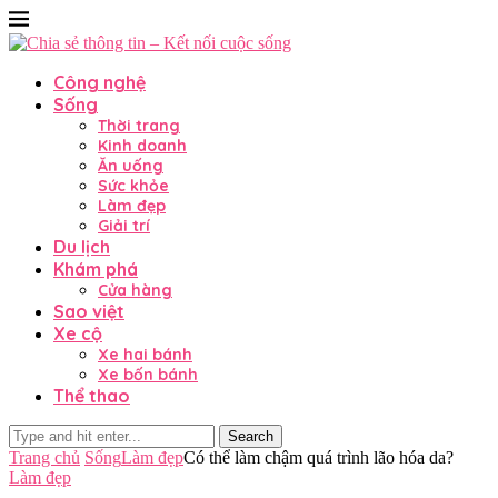
Công nghệ
Sống
Thời trang
Kinh doanh
Ăn uống
Sức khỏe
Làm đẹp
Giải trí
Du lịch
Khám phá
Cửa hàng
Sao việt
Xe cộ
Xe hai bánh
Xe bốn bánh
Thể thao
Search
Trang chủ
Sống
Làm đẹp
Có thể làm chậm quá trình lão hóa da?
Làm đẹp