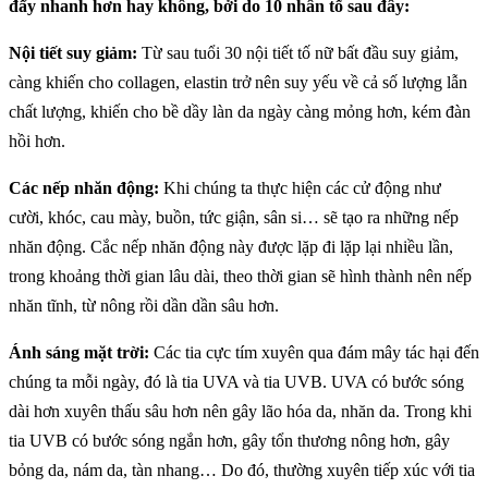
đẩy nhanh hơn hay không, bởi do 10 nhân tố sau đây:
Nội tiết suy giảm:
Từ sau tuổi 30 nội tiết tố nữ bất đầu suy giảm,
càng khiến cho collagen, elastin trở nên suy yếu về cả số lượng lẫn
chất lượng, khiến cho bề dầy làn da ngày càng mỏng hơn, kém đàn
hồi hơn.
Các nếp nhăn động:
Khi chúng ta thực hiện các cử động như
cười, khóc, cau mày, buồn, tức giận, sân si… sẽ tạo ra những nếp
nhăn động. Cắc nếp nhăn động này được lặp đi lặp lại nhiều lần,
trong khoảng thời gian lâu dài, theo thời gian sẽ hình thành nên nếp
nhăn tĩnh, từ nông rồi dần dần sâu hơn.
Ánh sáng mặt trời:
Các tia cực tím xuyên qua đám mây tác hại đến
chúng ta mỗi ngày, đó là tia UVA và tia UVB. UVA có bước sóng
dài hơn xuyên thấu sâu hơn nên gây lão hóa da, nhăn da. Trong khi
tia UVB có bước sóng ngắn hơn, gây tổn thương nông hơn, gây
bỏng da, nám da, tàn nhang… Do đó, thường xuyên tiếp xúc với tia