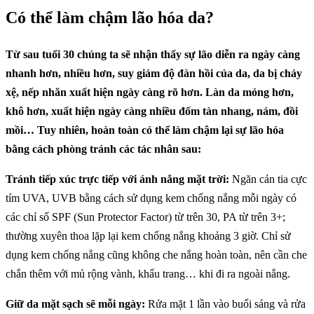
Có thể làm chậm lão hóa da?
Từ sau tuổi 30 chúng ta sẽ nhận thấy sự lão diễn ra ngày càng
nhanh hơn, nhiều hơn, suy giảm độ đàn hồi của da, da bị chảy
xệ, nếp nhăn xuất hiện ngày càng rõ hơn. Làn da mỏng hơn,
khô hơn, xuất hiện ngày càng nhiều đốm tàn nhang, nám, đồi
mồi… Tuy nhiên, hoàn toàn có thể làm chậm lại sự lão hóa
bằng cách phòng tránh các tác nhân sau:
Tránh tiếp xúc trực tiếp với ánh nắng mặt trời:
Ngăn cản tia cực
tím UVA, UVB bằng cách sử dụng kem chống nắng mỗi ngày có
các chỉ số SPF (Sun Protector Factor) từ trên 30, PA từ trên 3+;
thường xuyên thoa lặp lại kem chống nắng khoảng 3 giờ. Chỉ sử
dụng kem chống nắng cũng không che nắng hoàn toàn, nên cần che
chắn thêm với mủ rộng vành, khẩu trang… khi đi ra ngoài nắng.
Giữ da mặt sạch sẽ mỗi ngày:
Rửa mặt 1 lần vào buổi sáng và rửa