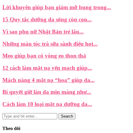
Lời khuyên giúp bạn giảm mỡ bụng trong...
15 Quy tắc dưỡng da sống còn con...
Vì sao phụ nữ Nhật Bản trẻ lâu...
Những màu tóc trà sữa sành điệu hot...
Mẹo giúp bạn có vòng eo thon thả
12 cách làm mặt nạ yến mạch giúp...
Mách nàng 4 mặt nạ “hoa” giúp da...
Bí quyết giữ làn da mịn màng như...
Cách làm 10 loại mặt nạ dưỡng da...
Theo dõi