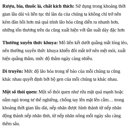
Rượu, bia, thuốc lá, chất kích thích:
Sử dụng trong khoảng thời
gian lâu dài và liên tục thì làn da của chúng ta không chỉ trở nên
kém đàn hồi hơn mà quá trình lão hóa cũng diễn ra nhanh hơn,
những tổn thương trên da cũng xuất hiện với tần suất dày đặc hơn
Thường xuyên thức khuya:
Mô liên kết dưới quầng mắt lỏng lẻo,
nên thường xuyên thức khuya khiến đôi mắt trở nên mệt mỏi, xuất
hiện quầng thâm, mức độ thâm ngày càng nhiều.
Di truyền:
Mức độ lão hóa trong tế bào của mỗi chúng ta cũng
khác nhau quyết định bởi bộ gen của mỗi chúng ta khác nhau.
Một số thói quen:
Một số thói quen như rửa mặt quá mạnh hoặc
nằm ngủ trong tư thế nghiêng, chống tay lên mặt lên cằm… trong
khoảng thời gian lâu dài, nếp nhăn được hình thành từ nếp nhăn
động thành nếp nhăn tĩnh, từ nếp nhăn nông mỗi ngày sâu càng
thêm sâu.