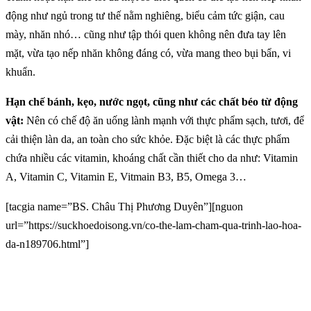
động như ngủ trong tư thế nằm nghiêng, biểu cảm tức giận, cau
mày, nhăn nhó… cũng như tập thói quen không nên đưa tay lên
mặt, vừa tạo nếp nhăn không đáng có, vừa mang theo bụi bẩn, vi
khuẩn.
Hạn chế bánh, kẹo, nước ngọt, cũng như các chất béo từ động
vật:
Nên có chế độ ăn uống lành mạnh với thực phẩm sạch, tươi, để
cải thiện làn da, an toàn cho sức khỏe. Đặc biệt là các thực phẩm
chứa nhiều các vitamin, khoáng chất cần thiết cho da như: Vitamin
A, Vitamin C, Vitamin E, Vitmain B3, B5, Omega 3…
[tacgia name=”BS. Châu Thị Phương Duyên”][nguon
url=”https://suckhoedoisong.vn/co-the-lam-cham-qua-trinh-lao-hoa-
da-n189706.html”]