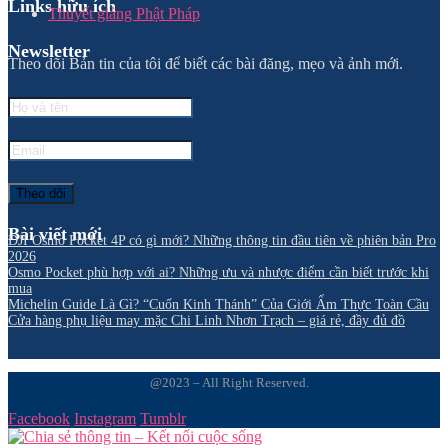
Links hữu ích
Thuyết giảng Phật Pháp
Newsletter
Theo dõi Bản tin của tôi để biết các bài đăng, mẹo và ảnh mới.
Bài viết mới
DJI Osmo Pocket 4P có gì mới? Những thông tin đầu tiên về phiên bản Pro
2026
Osmo Pocket phù hợp với ai? Những ưu và nhược điểm cần biết trước khi
mua
Michelin Guide Là Gì? “Cuốn Kinh Thánh” Của Giới Ẩm Thực Toàn Cầu
Cửa hàng phụ liệu may mặc Chi Linh Nhơn Trạch – giá rẻ, đầy đủ đồ
@2023 – All Right Reserved.
Facebook
Instagram
Tumblr