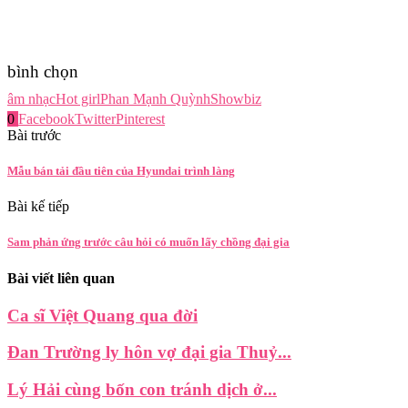
bình chọn
âm nhạc
Hot girl
Phan Mạnh Quỳnh
Showbiz
0
Facebook
Twitter
Pinterest
Bài trước
Mẫu bán tải đầu tiên của Hyundai trình làng
Bài kế tiếp
Sam phản ứng trước câu hỏi có muốn lấy chồng đại gia
Bài viết liên quan
Ca sĩ Việt Quang qua đời
Đan Trường ly hôn vợ đại gia Thuỷ...
Lý Hải cùng bốn con tránh dịch ở...