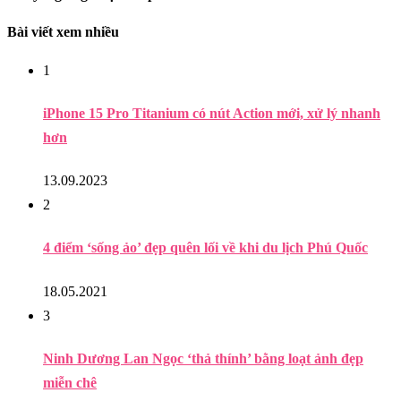
Bài viết xem nhiều
1
iPhone 15 Pro Titanium có nút Action mới, xử lý nhanh
hơn
13.09.2023
2
4 điểm ‘sống ảo’ đẹp quên lối về khi du lịch Phú Quốc
18.05.2021
3
Ninh Dương Lan Ngọc ‘thả thính’ bằng loạt ảnh đẹp
miễn chê