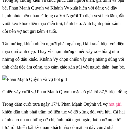
Trong sự chứng kiến và chúc phúc của người thân, gia đình và bạn
bè, Phan Mạnh Quỳnh và Khánh Vy xuất hiện với dáng vẻ đầy
hạnh phúc bên nhau. Giọng ca Vợ Người Ta diện vest lịch lãm, đầu
vuốt keo khoe diện mạo điển trai, bảnh bao. Anh hạnh phúc sánh
đôi bên vợ hot girl kém 4 tuổi.
Tân nương khiến nhiều người phải ngẩn ngơ khi xuất hiện với diện
mạo quá xinh đẹp. Thay vì chọn những chiếc váy xòe bồng như
những cô dâu khác, Khánh Vy chọn chiếc váy nhẹ nhàng đúng với
tính chất tiệc ấm cúng, tạo cảm giác gần gũi với người thân, bạn bè.
Chiếc váy cưới vợ Phan Mạnh Quỳnh mặc có giá tới 87,5 triệu đồng.
Trong đám cưới trưa ngày 17/4, Phan Mạnh Quỳnh và vợ
hot girl
khiến dân tình phải trầm trồ liên tục về độ xứng đôi vừa lứa. Cả hai
dành cho nhau những cử chỉ, ánh mắt ngọt ngào, luôn nở nụ cười
tươi rói khiến bất kỳ quan khách nào có mặt tại đây cũng phải