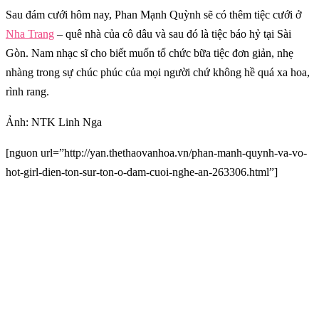
Sau đám cưới hôm nay, Phan Mạnh Quỳnh sẽ có thêm tiệc cưới ở
Nha Trang
– quê nhà của cô dâu và sau đó là tiệc báo hỷ tại Sài
Gòn. Nam nhạc sĩ cho biết muốn tổ chức bữa tiệc đơn giản, nhẹ
nhàng trong sự chúc phúc của mọi người chứ không hề quá xa hoa,
rình rang.
Ảnh: NTK Linh Nga
[nguon url=”http://yan.thethaovanhoa.vn/phan-manh-quynh-va-vo-
hot-girl-dien-ton-sur-ton-o-dam-cuoi-nghe-an-263306.html”]