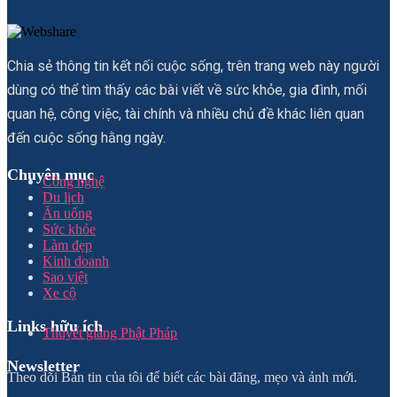
Chia sẻ thông tin kết nối cuộc sống, trên trang web này người
dùng có thể tìm thấy các bài viết về sức khỏe, gia đình, mối
quan hệ, công việc, tài chính và nhiều chủ đề khác liên quan
đến cuộc sống hằng ngày.
Chuyên mục
Công nghệ
Du lịch
Ăn uống
Sức khỏe
Làm đẹp
Kinh doanh
Sao việt
Xe cộ
Links hữu ích
Thuyết giảng Phật Pháp
Newsletter
Theo dõi Bản tin của tôi để biết các bài đăng, mẹo và ảnh mới.