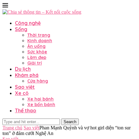
Công nghệ
Sống
Thời trang
Kinh doanh
Ăn uống
Sức khỏe
Làm đẹp
Giải trí
Du lịch
Khám phá
Cửa hàng
Sao việt
Xe cộ
Xe hai bánh
Xe bốn bánh
Thể thao
Search
Trang chủ
Sao việt
Phan Mạnh Quỳnh và vợ hot girl diện “ton sur
ton” ở đám cưới Nghệ An
Sao việt