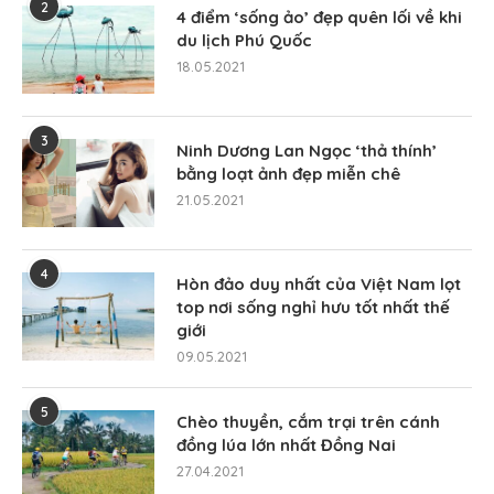
2
4 điểm ‘sống ảo’ đẹp quên lối về khi
du lịch Phú Quốc
18.05.2021
3
Ninh Dương Lan Ngọc ‘thả thính’
bằng loạt ảnh đẹp miễn chê
21.05.2021
4
Hòn đảo duy nhất của Việt Nam lọt
top nơi sống nghỉ hưu tốt nhất thế
giới
09.05.2021
5
Chèo thuyền, cắm trại trên cánh
đồng lúa lớn nhất Đồng Nai
27.04.2021