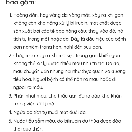
bao gồm:
Hoàng đản, hay vàng da vàng mắt, xảy ra khi gan
không còn khả năng xử lý bilirubin, một chất được
sản xuất bởi các tế bào hồng cầu; thay vào đó, nó
tích tụ trong mắt hoặc da. Đây là dấu hiệu của bệnh
gan nghiêm trọng hơn, nghĩ đến suy gan.
Chảy máu xảy ra khi mô sẹo trong gan khiến gan
không thể xử lý được nhiều máu như trước. Do đó,
máu chuyển đến những nơi như thực quản và đường
tiêu hóa. Người bệnh có thể nôn ra máu hoặc đi
ngoài ra máu.
Phân nhạt màu, cho thấy gan đang gặp khó khăn
trong việc xử lý mật.
Ngứa do tích tụ muối mật dưới da.
Nước tiểu sẫm màu, do bilirubin dư thừa được đào
thải qua thận.