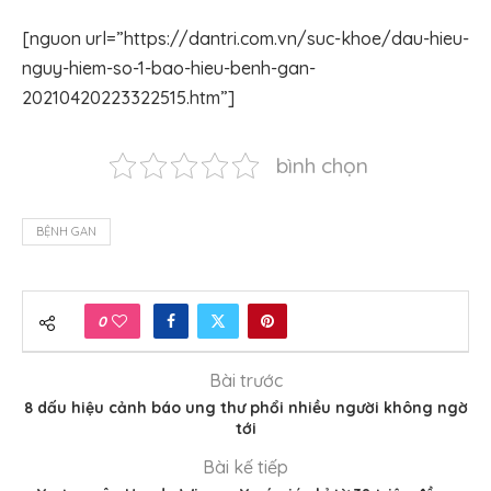
[nguon url=”https://dantri.com.vn/suc-khoe/dau-hieu-
nguy-hiem-so-1-bao-hieu-benh-gan-
20210420223322515.htm”]
bình chọn
BỆNH GAN
0
Bài trước
8 dấu hiệu cảnh báo ung thư phổi nhiều người không ngờ
tới
Bài kế tiếp