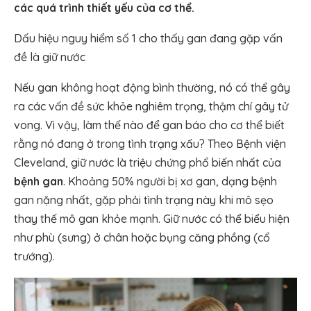
các quá trình thiết yếu của cơ thể.
Dấu hiệu nguy hiểm số 1 cho thấy gan đang gặp vấn
đề là giữ nước
Nếu gan không hoạt động bình thường, nó có thể gây
ra các vấn đề sức khỏe nghiêm trọng, thậm chí gây tử
vong. Vì vậy, làm thế nào để gan báo cho cơ thể biết
rằng nó đang ở trong tình trạng xấu? Theo Bệnh viện
Cleveland, giữ nước là triệu chứng phổ biến nhất của
bệnh gan
. Khoảng 50% người bị xơ gan, dạng bệnh
gan nặng nhất, gặp phải tình trạng này khi mô sẹo
thay thế mô gan khỏe mạnh. Giữ nước có thể biểu hiện
như phù (sưng) ở chân hoặc bụng căng phồng (cổ
trướng).