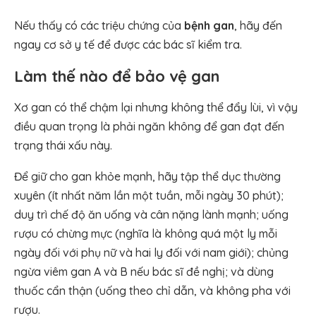
Nếu thấy có các triệu chứng của
bệnh gan
, hãy đến
ngay cơ sở y tế để được các bác sĩ kiểm tra.
Làm thế nào để bảo vệ gan
Xơ gan có thể chậm lại nhưng không thể đẩy lùi, vì vậy
điều quan trọng là phải ngăn không để gan đạt đến
trạng thái xấu này.
Để giữ cho gan khỏe mạnh, hãy tập thể dục thường
xuyên (ít nhất năm lần một tuần, mỗi ngày 30 phút);
duy trì chế độ ăn uống và cân nặng lành mạnh; uống
rượu có chừng mực (nghĩa là không quá một ly mỗi
ngày đối với phụ nữ và hai ly đối với nam giới); chủng
ngừa viêm gan A và B nếu bác sĩ đề nghị; và dùng
thuốc cẩn thận (uống theo chỉ dẫn, và không pha với
rượu.