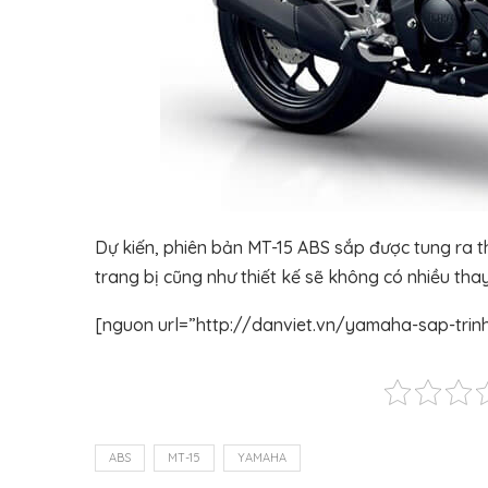
Dự kiến, phiên bản MT-15 ABS sắp được tung ra th
trang bị cũng như thiết kế sẽ không có nhiều thay
[nguon url=”http://danviet.vn/yamaha-sap-trin
ABS
MT-15
YAMAHA