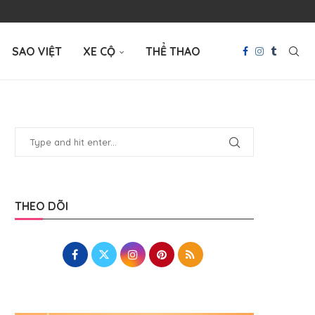
SAO VIỆT
XE CỘ
THỂ THAO
THEO DÕI