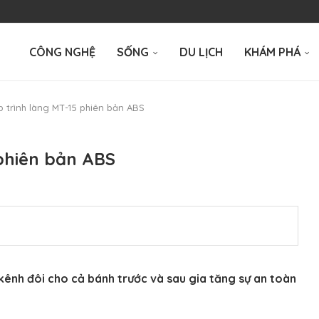
CÔNG NGHỆ
SỐNG
DU LỊCH
KHÁM PHÁ
 trình làng MT-15 phiên bản ABS
phiên bản ABS
kênh đôi cho cả bánh trước và sau gia tăng sự an toàn