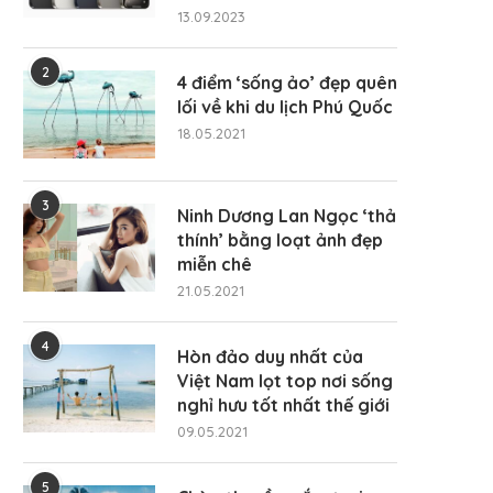
13.09.2023
2
4 điểm ‘sống ảo’ đẹp quên
lối về khi du lịch Phú Quốc
18.05.2021
3
Ninh Dương Lan Ngọc ‘thả
thính’ bằng loạt ảnh đẹp
miễn chê
21.05.2021
4
Hòn đảo duy nhất của
Việt Nam lọt top nơi sống
nghỉ hưu tốt nhất thế giới
09.05.2021
5