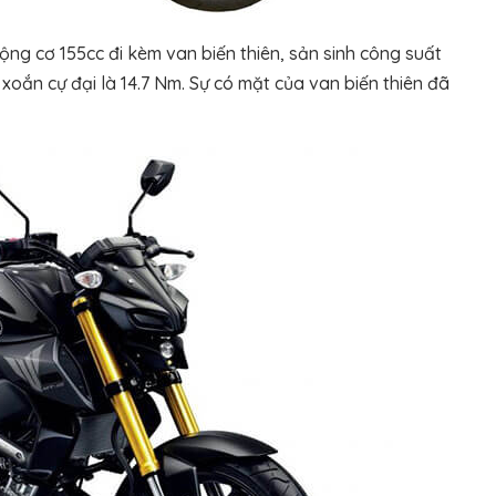
ộng cơ 155cc đi kèm van biến thiên, sản sinh công suất
oắn cự đại là 14.7 Nm. Sự có mặt của van biến thiên đã