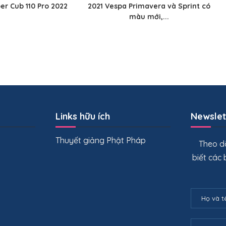
r Cub 110 Pro 2022
2021 Vespa Primavera và Sprint có
màu mới,...
Links hữu ích
Newslet
Thuyết giảng Phật Pháp
Theo dõ
biết các