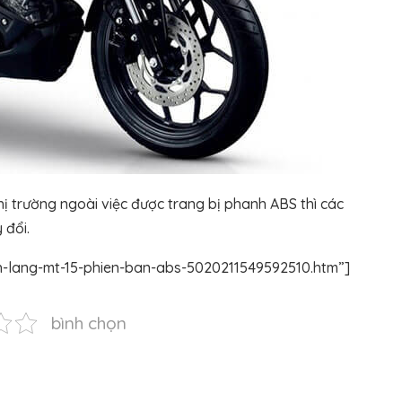
ị trường ngoài việc được trang bị phanh ABS thì các
 đổi.
h-lang-mt-15-phien-ban-abs-5020211549592510.htm”]
bình chọn