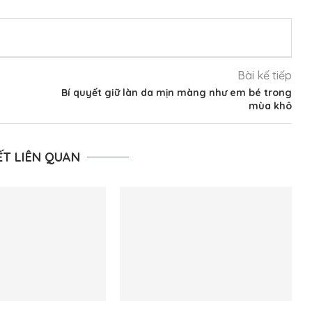
Bài kế tiếp
Bí quyết giữ làn da mịn màng như em bé trong
mùa khô
IẾT LIÊN QUAN