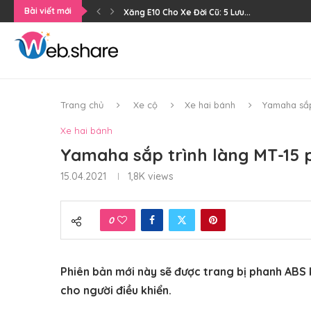
Bài viết mới
Xăng E10 Cho Xe Đời Cũ: 5 Lưu...
Trang chủ
Xe cộ
Xe hai bánh
Yamaha sắp
Xe hai bánh
Yamaha sắp trình làng MT-15 
15.04.2021
1,8K
views
0
Phiên bản mới này sẽ được trang bị phanh ABS 
cho người điều khiển.